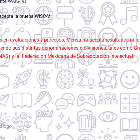
ente WAIS-IV).
acepta la prueba WISC-V.
as en evaluaciones y procesos, Mensa
no acepta
resultados ni re
uyendo sus distintas denominaciones o divisiones, tales como Gr
MAS) y la
Federación Mexicana de Sobredotación Intelectual
.
o
cólogo