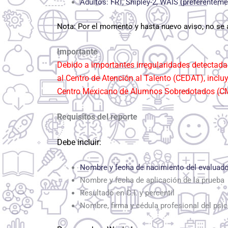
Adultos: FRT, Shipley-2, WAIS (preferentem
Nota: Por el momento y hasta nuevo aviso, no se 
Importante
D
ebido a importantes irregularidades detectad
al Centro de Atención al Talento (CEDAT), incl
Centro Mexicano de Alumnos Sobredotados (C
Requisitos del reporte
Debe incluir:
Nombre y fecha de nacimiento del evaluad
Nombre y fecha de aplicación de la prueba
Resultado en C.I. y percentil
Nombre, firma y cédula profesional del psi