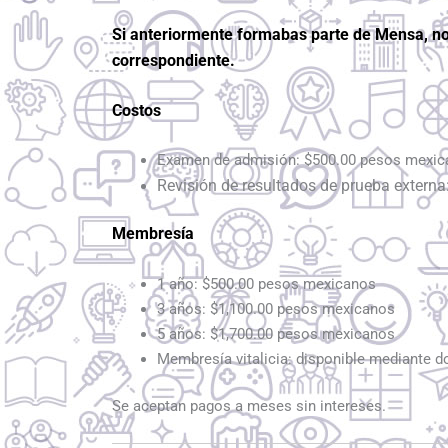
Si anteriormente formabas parte de Mensa, no
correspondiente.
Costos
Examen de admisión: $500.00 pesos mexi
Revisión de resultados de prueba extern
Membresía
1 año: $500.00 pesos mexicanos
3 años: $1,100.00 pesos mexicanos
5 años: $1,700.00 pesos mexicanos
Membresía vitalicia: disponible mediante d
Se aceptan pagos a meses sin intereses.