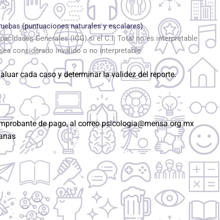
pruebas (puntuaciones naturales y escalares)
acidades Generales (ICG) si el C.I. Total no es interpretable
sea considerado inválido o no interpretable
luar cada caso y determinar la validez del reporte.
 comprobante de pago, al correo psicologia@mensa.org.mx
manas