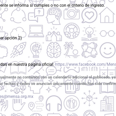
nte se informa si cumples o no con el criterio de ingreso.
er opción 2)
as en nuestra página oficial:
https://www.facebook.com/Men
tualmente no contamos con un calendario adicional al publicado, ya
 Las fechas y sedes se anuncian únicamente cuando han sido confir
es@mensa.org.mx