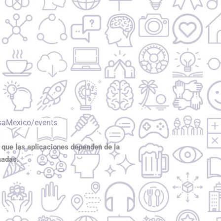
saMexico/events
 que las aplicaciones dependen de la
madas.