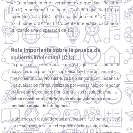
4.- En la parte inferior, verás un texto que dice “Resultat.
Din IQ er beregnet til at vaere: ###. Beregnet ved brug af
spredning 15” (“Tu C.I. se ha calculado en: ###").
5.- El número ### es tu Cociente Intelectual calculado
utilizando una dispersión de 15."
Nota importante sobre la prueba de
cociente intelectual (C.I.)
La prueba de cociente intelectual (C.I.) que estás a punto de
realizar es una prueba no supervisada y tiene únicamente
fines orientativos.
No sustituye
bajo ninguna circunstancia
una evaluación formal realizada por Mensa México ni por un
profesional acreditado. Por lo tanto, sus resultados
no
deben considerarse definitivos ni equivalentes a una
medición oficial de inteligencia
.
Si obtienes un resultado igual o superior a 120 puntos y estás
interesado en presentar el examen oficial de admisión,
puedes escribir a
examenes@mensa.org.mx
para solicitar