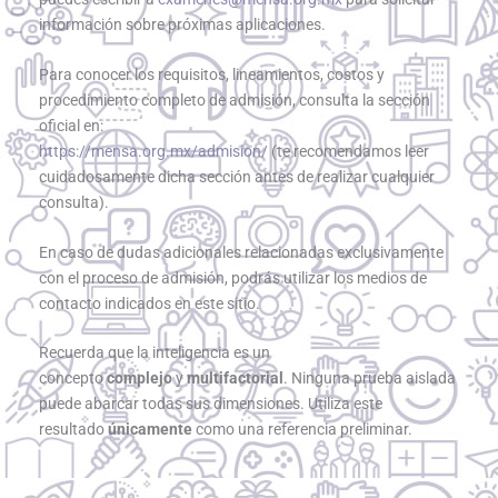
información sobre próximas aplicaciones.
Para conocer los requisitos, lineamientos, costos y
procedimiento completo de admisión, consulta la sección
oficial en:
https://mensa.org.mx/admision/
(te recomendamos leer
cuidadosamente dicha sección antes de realizar cualquier
consulta).
En caso de dudas adicionales relacionadas exclusivamente
con el proceso de admisión, podrás utilizar los medios de
contacto indicados en este sitio.
Recuerda que la inteligencia es un
concepto
complejo
y
multifactorial
. Ninguna prueba aislada
puede abarcar todas sus dimensiones. Utiliza este
resultado
únicamente
como una referencia preliminar.