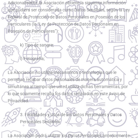
Adicionalmente, la Asociación obtiene la siguiente información
que pudiera ser considerada como Datos Sensibles, según la Ley
Federal de Protección de Datos Personales en Posesión de los
Particulares (la “Ley de Protección de Datos Personales en
Posesión de Particulares”):
k) Tipo de sangre;
l) Fotografía;
La Asociación no utiliza mecanismos o tecnologías que le
permitan recabar datos personales de manera automática y
simultánea al tiempo que usted utiliza dichas herramientas, por
lo que solamente recaba los datos señalados en este Aviso de
Privacidad.
3. Finalidades y usos de los Datos Personales y Datos
Personales Sensibles
La Asociación podrá utilizar los Datos Personales anteriormente