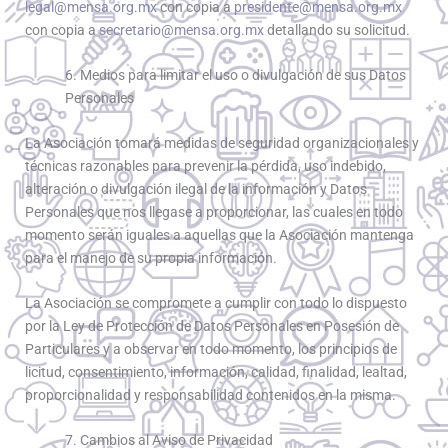
legal@mensa.org.mx
con copia a
presidente@mensa.org.mx
con copia a
secretario@mensa.org.mx
detallando su solicitud.
6. Medios para limitar el uso o divulgación de sus Datos
Personales
La Asociación tomará medidas de seguridad organizacionales y
técnicas razonables para prevenir la pérdida, uso indebido,
alteración o divulgación ilegal de la información y Datos
Personales que nos llegase a proporcionar, las cuales en todo
momento serán iguales a aquellas que la Asociación mantenga
para el manejo de su propia información.
La Asociación se compromete a cumplir con todo lo dispuesto
por la Ley de Protección de Datos Personales en Posesión de
Particulares y a observar en todo momento, los principios de
licitud, consentimiento, información, calidad, finalidad, lealtad,
proporcionalidad y responsabilidad contenidos en la misma.
7. Cambios al Aviso de Privacidad