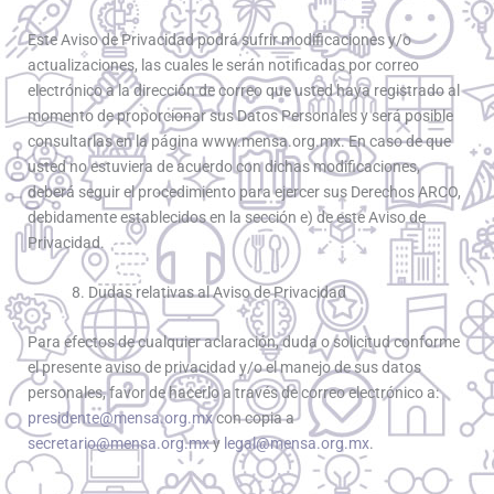
Este Aviso de Privacidad podrá sufrir modificaciones y/o
actualizaciones, las cuales le serán notificadas por correo
electrónico a la dirección de correo que usted haya registrado al
momento de proporcionar sus Datos Personales y será posible
consultarlas en la página www.mensa.org.mx. En caso de que
usted no estuviera de acuerdo con dichas modificaciones,
deberá seguir el procedimiento para ejercer sus Derechos ARCO,
debidamente establecidos en la sección e) de este Aviso de
Privacidad.
8. Dudas relativas al Aviso de Privacidad
Para efectos de cualquier aclaración, duda o solicitud conforme
el presente aviso de privacidad y/o el manejo de sus datos
personales, favor de hacerlo a través de correo electrónico a:
presidente@mensa.org.mx
con copia a
secretario@mensa.org.mx
y
legal@mensa.org.mx
.