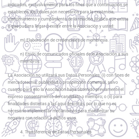
indicados, exclusivamente para los fines que a continuación se
establecen, los cuales son necesarios para la existencia,
mantenimiento y cumplimiento de la relación jurídica que exista
o que pudiera llegar a existir entre la Asociación y usted:
m) Elaboración de credenciales de membresía.
n) Envío de comunicados oficiales de la Asociación a sus
miembros.
La Asociación no utilizará sus Datos Personales: (i) con fines de
mercadotecnia, publicidad o prospección comercial, salvo
cuando para ello la Asociación haya obtenido previamente el
expreso consentimiento del candidato o miembro; o (ii) para
finalidades distintas a las aquí descritas, por lo que no es
necesario implementar mecanismos para manifestar su
negativa con relación a dichos usos.
4. Transferencia de Datos Personales