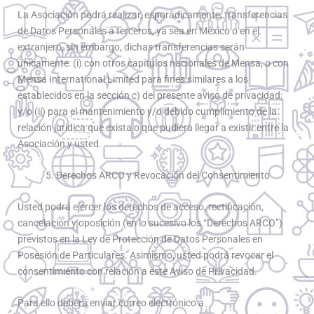
La Asociación podrá realizar, esporádicamente, transferencias
de Datos Personales a terceros, ya sea en México o en el
extranjero, sin embargo, dichas transferencias serán
únicamente: (i) con otros capítulos nacionales de Mensa, o con
Mensa International Limited para fines similares a los
establecidos en la sección c) del presente aviso de privacidad;
y/o (ii) para el mantenimiento y/o debido cumplimiento de la
relación jurídica que exista o que pudiera llegar a existir entre la
Asociación y usted.
5. Derechos ARCO y Revocación del Consentimiento
Usted podrá ejercer los derechos de acceso, rectificación,
cancelación y oposición (en lo sucesivo los “Derechos ARCO”)
previstos en la Ley de Protección de Datos Personales en
Posesión de Particulares. Asimismo, usted podrá revocar el
consentimiento con relación a este Aviso de Privacidad.
Para ello deberá enviar correo electrónico a