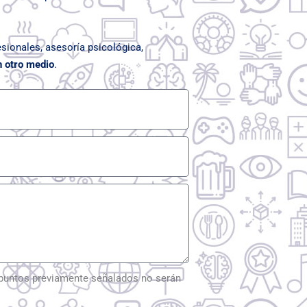
sionales, asesoría psicológica,
n otro medio
.
s puntos previamente señalados no serán