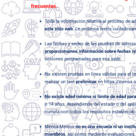
frecuentes.
Toda la información relativa al proceso de a
este sitio web
. Le pedimos leerla cuidadosa
Las fechas y sedes de las pruebas de admisió
proporcionamos información sobre fechas ni
sesiones programadas para esa sede.
No existen pruebas en línea válidas para el 
realizar un test
preliminar
en
https://mensa.o
No existe edad mínima ni límite de edad par
o 14 años, dependiendo del estado o del ap
cumpla con todos los requisitos establecido
Mensa México
no es una escuela ni un instit
miembros
, así como mediante evaluaciones 