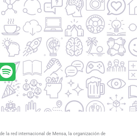
S
p
o
t
i
f
e la red internacional de Mensa, la organización de