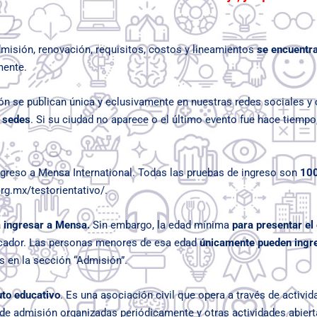
dmisión, renovación, requisitos, costos y lineamientos
se encuentra
mente.
n se publican única y eclusivamente en nuestras redes sociales y 
 sedes
. Si su ciudad no aparece o el último evento fue hace tiempo
ingreso a Mensa International. Todas las pruebas de ingreso son
100
rg.mx/testorientativo/
.
a ingresar a Mensa.
Sin embargo, la edad mínima
para presentar el
licador. Las personas menores de esa edad
únicamente pueden ingr
s en la sección “Admisión”.
uto educativo
. Es una asociación civil que opera a través de activi
de admisión organizadas periódicamente y otras actividades abierta