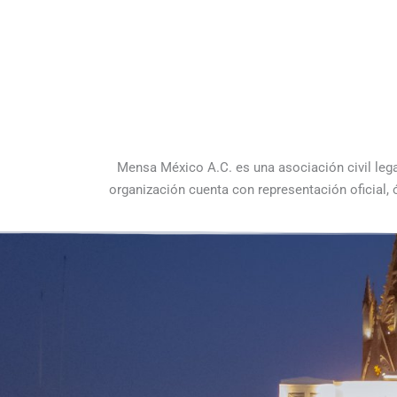
e
o
l
e
k
c
t
u
r
a
Mensa México A.C. es una asociación civil lega
organización cuenta con representación oficial,