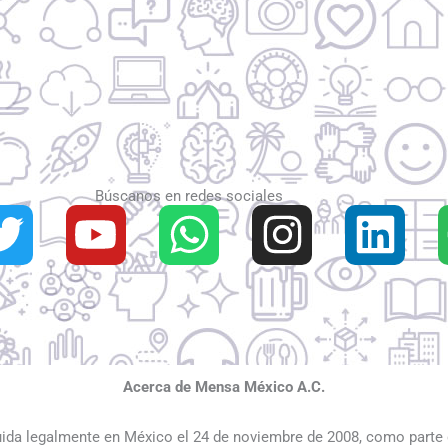
Búscanos en redes sociales
T
Y
W
I
L
w
o
h
n
i
i
u
a
s
n
t
t
t
t
k
t
u
s
a
e
Acerca de Mensa México A.C.
e
b
a
g
d
ida legalmente en México el 24 de noviembre de 2008, como parte d