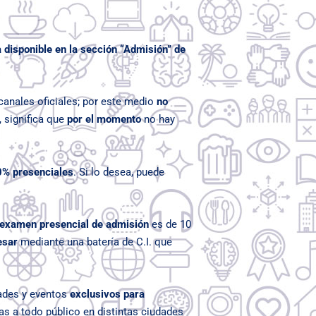
 disponible en la sección “Admisión” de
canales oficiales; por este medio
no
, significa que
por el momento
no hay
% presenciales
. Si lo desea, puede
 examen presencial de admisión
es de 10
esar
mediante una batería de C.I.
que
dades y eventos
exclusivos para
s a todo público en distintas ciudades