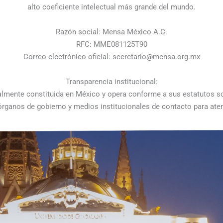
alto coeficiente intelectual más grande del mundo.
r
e
p
r
i
p
a
n
Razón social: Mensa México A.C.
RFC: MME081125T90
m
Correo electrónico oficial: secretario@mensa.org.mx
Transparencia institucional:
lmente constituida en México y opera conforme a sus estatutos soc
 órganos de gobierno y medios institucionales de contacto para ate