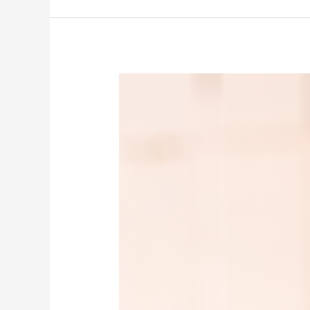
Dr.
Fabian
Arturo
Cabrera
Bertoni
y
el
Código
RESPIRA