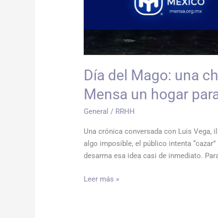
“extraño”
Día del Mago: una ch
Mensa un hogar para 
General
/
RRHH
Una crónica conversada con Luis Vega, 
algo imposible, el público intenta “cazar
desarma esa idea casi de inmediato. Para 
Leer más »