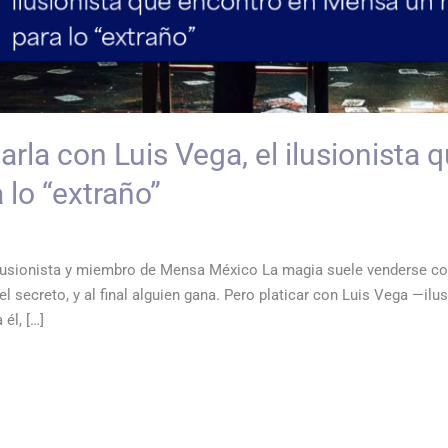
arla con Luis Vega, el ilusionista 
lo “extraño”
ilusionista y miembro de Mensa México La magia suele venderse co
” el secreto, y al final alguien gana. Pero platicar con Luis Vega 
él, […]